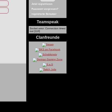
Jetzt registrieren
Passwort vergessen?
registrierte Benutzer
Teamspeak
Socket error: Connection timed
out [110]
Clanfreunde