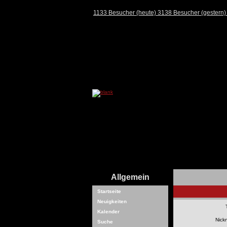
1133 Besucher (heute) 3138 Besucher (gestern
Allgemein
Startseite
Neuigkeiten
Kalender
Nick
Suche