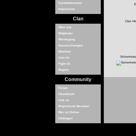
Kontaktformular
E
Impressum
Clan
Clan His
Über uns
Mitglieder
Werdegang
Auszeichnungen
Matches
Sicherheit
Join Us
Fight Us
Regeln
Community
Forum
Gästebuch
Link us
Registrierte Benutzer
Wer ist Online
Umfragen