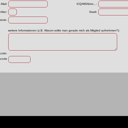
-Mail:
ICQ/MSN/etc...:
Alter:
Stadt:
torie:
weitere Informationen (z.B. Warum sollte man gerade mich als Mitglied aufnehmen?):
scode: