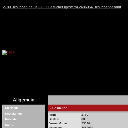
2789 Besucher (heute) 3835 Besucher (gestern) 2486054 Besucher gesamt
Allgemein
Startseite
• Besucher
Neuigkeiten
Heute
2789
Gestern
3835
Kalender
Diesen Monat
23520
Suche
Insgesamt
2486054