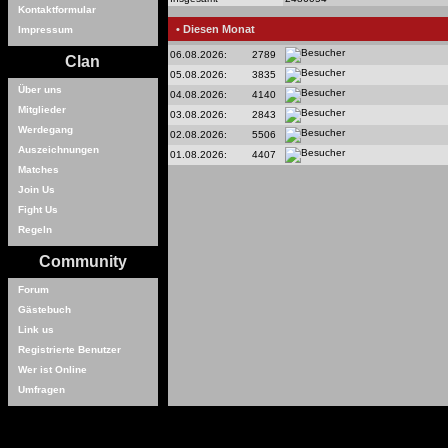
Kontaktformular
• Diesen Monat
Impressum
06.08.2026:
2789
Clan
05.08.2026:
3835
Über uns
04.08.2026:
4140
Mitglieder
03.08.2026:
2843
Werdegang
02.08.2026:
5506
Auszeichnungen
01.08.2026:
4407
Matches
Join Us
Fight Us
Regeln
Community
Forum
Gästebuch
Link us
Registrierte Benutzer
Wer ist Online
Umfragen