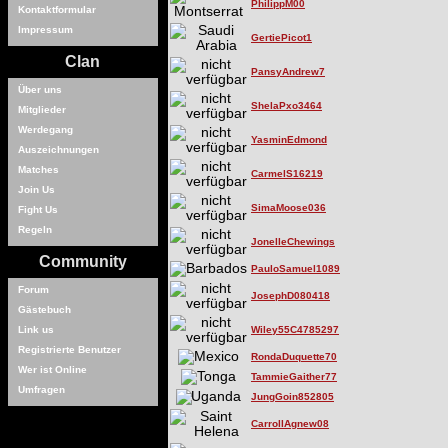
PhilippM00
Kontaktformular
Impressum
GertiePicot1
Clan
PansyAndrew7
Über uns
ShelaPxo3464
Mitglieder
Werdegang
YasminEdmond
Auszeichnungen
Matches
CarmelS16219
Join Us
SimaMoose036
Fight Us
Regeln
JonelleChewings
Community
PauloSamuel1089
Forum
JosephD080418
Gästebuch
Link us
Wiley55C4785297
Registrierte Benutzer
RondaDuquette70
Wer ist Online
TammieGaither77
Umfragen
JungGoin852805
CarrollAgnew08