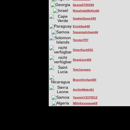
Deana5709268
RosalindaMcKeddi
SophieDame390
ErickIbo448
SusannahJowett4
TorstenT97
OmerKoch052
DeanLloyd36
ToniJacques
BruceOrchard30
ArchieMoten61
YasminY2375512
WillyKavanaugh9