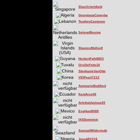
ShariCritchfield
GeorgianaConeybe
TeodoroCastanon
SeleneBlesing
ShaniceMolloy8
HerbertFalk8803
OrvilleFelts16
StephanieVanOtte
VEIPearl7212
AnnmarieBodiford
KentArce08
ArlethaUpshaw35
EvaHunt9089
IXSDominick
SamualWildermuth
Jess49V216