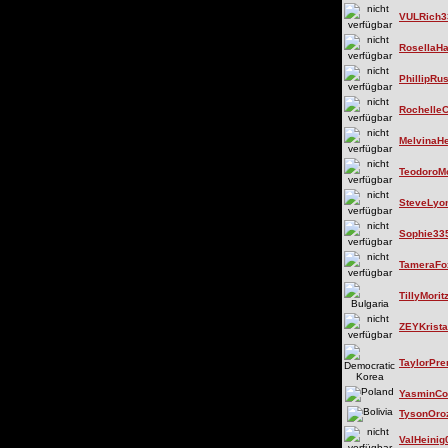
VULRich3
RosellaHa
PhillipRu
RochelleC
MelvinaH
TeodoroM
SteveLyo
Sophie33
TameraFo
TillyMorit
ZEYKrist
TaylorPr
YasminCo
TysonOro
ValHeinig