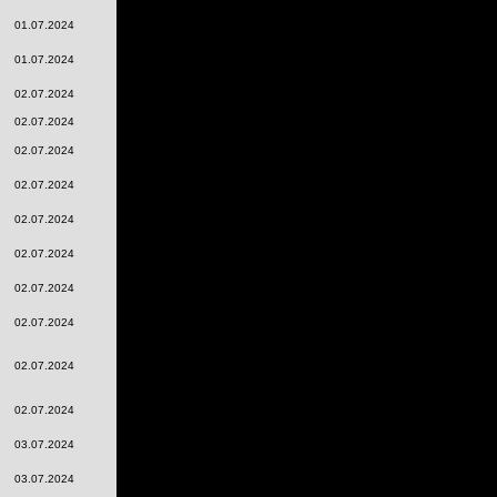
01.07.2024
01.07.2024
02.07.2024
02.07.2024
02.07.2024
02.07.2024
02.07.2024
02.07.2024
02.07.2024
02.07.2024
02.07.2024
02.07.2024
03.07.2024
03.07.2024