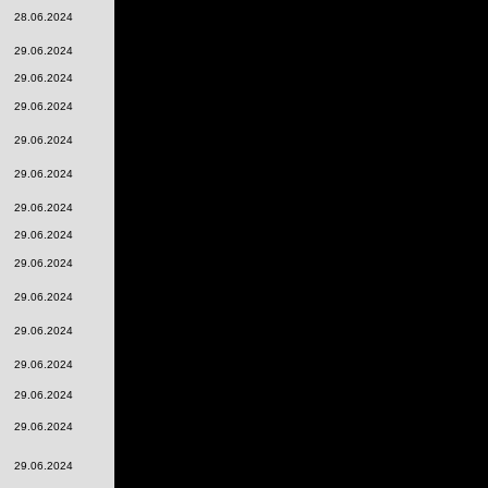
28.06.2024
29.06.2024
29.06.2024
29.06.2024
29.06.2024
29.06.2024
29.06.2024
29.06.2024
29.06.2024
29.06.2024
29.06.2024
29.06.2024
29.06.2024
29.06.2024
29.06.2024