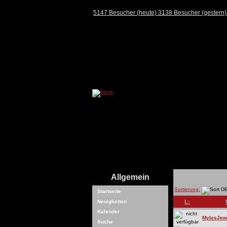
5147 Besucher (heute) 3138 Besucher (gestern
Allgemein
Sortierung:
Startseite
Neuigkeiten
L:
Kalender
MylesJew
Suche