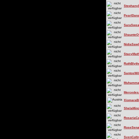
Stephany
PearlDan
SaraSwea
ShaunteO
NidiaSaw
StacyMat
RuthBlyt
SantosWil
Muhamma
Mercedes
XiomaraB
ShelaMin
RosariaC
RoseSen
SvenColb