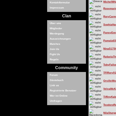
MichelWhi
Kontaktformular
Impressum
Rosemari
Clan
RoryCarm
Über uns
SophiaHa
Mitglieder
PansyEw
Werdegang
Auszeichnungen
Pamala65
Matches
Nina5175
Join Us
Fight Us
RafaelaT
Regeln
TobyFallo
Community
TFIRory9
Forum
Gästebuch
OrvilleW
Link us
VelvaMc
Registrierte Benutzer
Wer ist Online
TiffinyKa
Umfragen
TeodoroR
NilaSturg