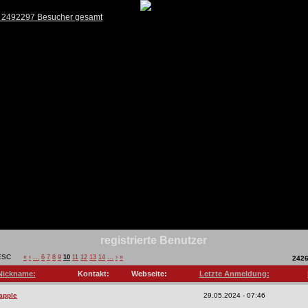
) 2492297 Besucher gesamt
registrierte Benutzer
«
‹
...
6
7
8
9
10
11
12
13
14
...
›
»
242
Nickname:
Kontakt:
Webseite:
Letzte Anmeldung:
apple
29.05.2024 - 07:46