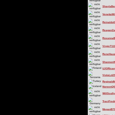
ShaylaBe
VenettaWi
Reinaldo
ReaganZa
Roxanna
VirgieT11
ReneHaus
Shannon
UJORicar
ViolaLzt2
Reginald
NoreenQ0
WillScull
TraciFred
MeganB7