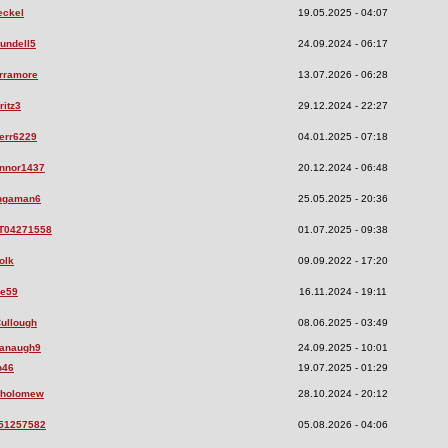
eckel
19.05.2025 - 04:07
undell5
24.09.2024 - 06:17
rramore
13.07.2026 - 06:28
itz3
29.12.2024 - 22:27
err6229
04.01.2025 - 07:18
nnor1437
20.12.2024 - 06:48
ngaman6
25.05.2025 - 20:36
T04271558
01.07.2025 - 09:38
olk
09.09.2022 - 17:20
ie59
16.11.2024 - 19:11
ullough
08.06.2025 - 03:49
vanaugh9
24.09.2025 - 10:01
p46
19.07.2025 - 01:29
tholomew
28.10.2024 - 20:12
751257582
05.08.2026 - 04:06