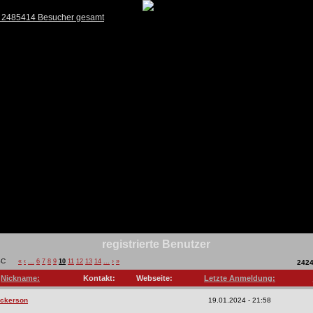
) 2485414 Besucher gesamt
registrierte Benutzer
«
‹
...
6
7
8
9
10
11
12
13
14
...
›
»
242
Nickname:
Kontakt:
Webseite:
Letzte Anmeldung:
ickerson
19.01.2024 - 21:58