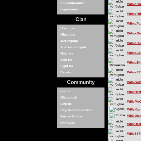
Kontaktformular
WilmerH
Impressum
WilmerBl
Clan
WilmaPa
Über uns
WilmaMor
Mitglieder
Werdegang
WilmaDu
Auszeichnungen
WilmaCo
Matches
Join Us
WilmaBi
Fight Us
Regeln
Wilma63
Community
WillySuff
Forum
WillyRyr
Gästebuch
WillyMcC
Link us
WillyKa
Registrierte Benutzer
WillyDm
Wer ist Online
Umfragen
WillyBar
Willy89