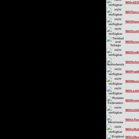
Willy42
WillTosc
WillShap
WillScul
WillScru
WillScq
WillScho
WillPrat
WillMase
WillLedd
WillKro
WillisU4
WillisTo
WillisRu
WillisRe