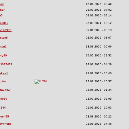
pke
16.01.2025 - 08:46
rker
25.09.2025 - 07:02
t5
08.01.2025 - 09:14
Hunte6
26.09.2024 - 13:12
wk146979
09.01.2025 - 08:13
rston8
03.06.2025 - 03:07
nton2
13.03.2025 - 06:06
bry49
29.05.2026 - 22:52
l3997471
24.01.2025 - 04:29
eekes1
29.01.2025 - 10:40
apiro
23.07.2026 - 16:57
rra2782
04.06.2026 - 01:34
r8030
23.07.2026 - 02:05
4244
01.01.2025 - 16:03
rcell55
23.08.2025 - 00:22
eWingfie
03.05.2025 - 04:46