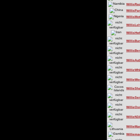
WillisRa
WillisPa
WillisMot
WillisLe
WillisH
WillisBu
WillisBe
WillisAu
WillieWh
WillieW
WillieSh
WillieSe
WillieOs
WillieN3
WillieMa
Williema