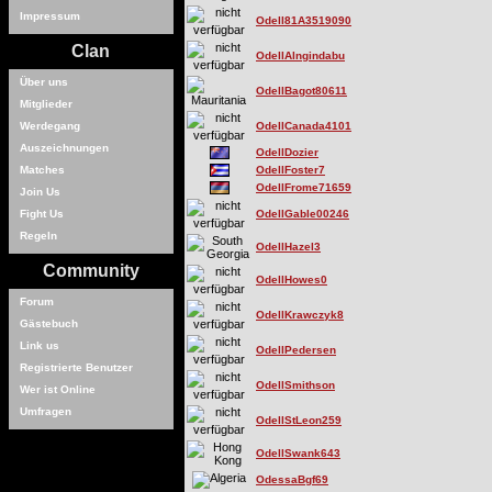
Impressum
Odell81A3519090
Clan
OdellAlngindabu
Über uns
OdellBagot80611
Mitglieder
Werdegang
OdellCanada4101
Auszeichnungen
OdellDozier
Matches
OdellFoster7
OdellFrome71659
Join Us
Fight Us
OdellGable00246
Regeln
OdellHazel3
Community
OdellHowes0
Forum
OdellKrawczyk8
Gästebuch
Link us
OdellPedersen
Registrierte Benutzer
OdellSmithson
Wer ist Online
Umfragen
OdellStLeon259
OdellSwank643
OdessaBgf69