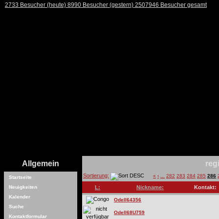
2733 Besucher (heute) 8990 Besucher (gestern) 2507946 Besucher gesamt
Allgemein
reg
Sortierung:
«
‹
...
282
283
284
285
286
Startseite
Neuigkeiten
L:
Nickname:
Kontakt:
Kalender
Odell64356
Suche
Odell68U759
Kontaktformular