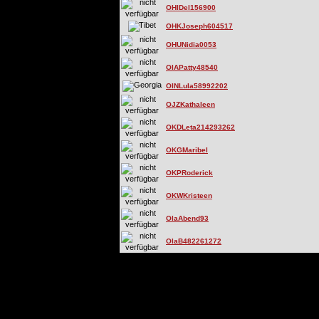
OHIDel156900
OHKJoseph604517
OHUNidia0053
OIAPatty48540
OINLula58992202
OJZKathaleen
OKDLeta214293262
OKGMaribel
OKPRoderick
OKWKristeen
OlaAbend93
OlaB482261272