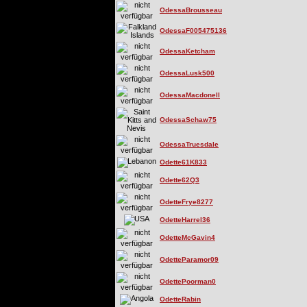
OdessaBrousseau
OdessaF005475136
OdessaKetcham
OdessaLusk500
OdessaMacdonell
OdessaSchaw75
OdessaTruesdale
Odette61K833
Odette62Q3
OdetteFrye8277
OdetteHarrel36
OdetteMcGavin4
OdetteParamor09
OdettePoorman0
OdetteRabin