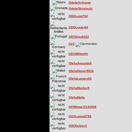
OdetteSchrantz
OdetteStrzelecki
ODGLuigi704
ODQLester84
ODTAlisa6222
Oeli
OEOWilton94
OfeliaAgaundo5
OfeliaHamer9616
OfeliaLamaro93
OfeliaMeeker5
OfeliaMolle
OFHNona72145508
OGVLauna0783
OHCKelsey2