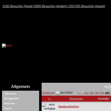
2280 Besucher (heute) 8990 Besucher (gestern) 2507455 Besucher gesamt
Allgemein
reg
Sortierung:
«
‹
...
281
282
283
284
285
Startseite
Neuigkeiten
L:
Nickname:
Kontakt:
Kalender
NumbersGosling
Suche