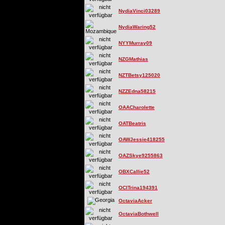
NydiaVinci03289
NydiaWaring52
NYYMurray09
NZGMathias
NZTBetsy125020
NZZEdna58215
OAACharolette
OATBeatris
OAWJessie418255
OAZSkye9255863
OBXCallie52
OCITrina194391
OctaviaAcker
OctaviaBothwell