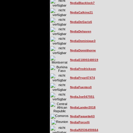
NydiaBlacklock7
NydiaCalkins21
NydiaDeGaris6
NydiaDehaven
NydiaDominique3
NydiaDonnithorne
NydiaE1800248019
NydiaFredrickson
NydiaFryar47474
NydiaFuentes0
NydiaJoe047551
NydiaLander2018
NydiaPaquette63
NydiaPorcelli
NydiaR2536450664