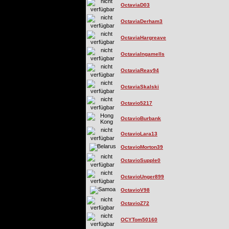
OctaviaD03
OctaviaDerham3
OctaviaHargreave
OctaviaIngamells
OctaviaReay94
OctaviaSkalski
Octavio5217
OctavioBurbank
OctavioLara13
OctavioMorton39
OctavioSupple0
OctavioUnger899
OctavioV98
OctavioZ72
OCYTom50160