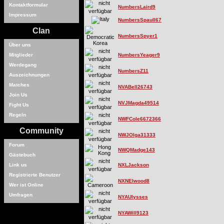
Kontaktformular
NumbersLaird9
Impressum
NumbersSpaull67
Clan
NumbersSpyer1
Über uns
Mitglieder
NumbersYeager9
Werdegang
NumbersZ11
Auszeichnungen
Matches
NVABell26743
Join Us
NVJMagda49514
Fight Us
Regeln
NWFCole6672366
Community
NWJOlga31333
Forum
NWQMadge143
Gästebuch
Link us
NXLJackson
Registrierte Benutzer
NXNElwood8
Wer ist Online
Umfragen
NYAUlysses
NYAWill9123