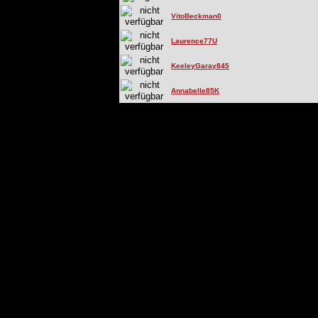
VitoBeckman0
Laurence77U
KeeleyGaray845
Annabelle85K