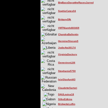
BigBassDayattheRacesJarred
SophieCates04
BrittanyDfk
VMTNiamh460469
ChandraBallentin
HermineSlocum5
JodieAto30174
VirginiaDockery
GenevieveL84
Stephania5750
IsisGlasfurd43
ClaudetteSartori
DAULouisa18
SilkeEdkins
BridgetteLoflin