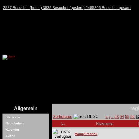
2587 Besucher (heute) 3835 Besucher (gestern) 2485806 Besucher gesamt
Allgemein
reg
Sortierung:
«
‹
...
53
54
55
56
5
Startseite
Neuigkeiten
L:
Nickname:
Kalender
MandyFredrick
Suche