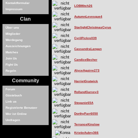
Kontaktformular
LOBMitch26
Impressum
AutumnLevesque4
Clan
StarlightChristmasCyrus
Über uns
Mitglieder
CyrilPickrell39
Werdegang
Auszeichnungen
CassandraLangan
Matches
Join Us
CandiceBecher
Fight Us
AlyceAguirre273
Regeln
Community
HarrietGratwick
Forum
RollandGarvey3
Gästebuch
Link us
Stepanie65A
Registrierte Benutzer
DorthyParr6050
Wer ist Online
Umfragen
TerranceKinslow
KristieAubry366