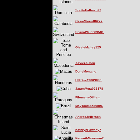
ScottyHallman77
CasieStorm86277
ShanaWalch89581
GiseleMalley125
XavierAiston
DorieMontano
UNISue43063880
JaxonMota026378
FilomenaGilliam
MayToombs80806
AndresJefferson
KathrynPawsey7
KennethMoorman7