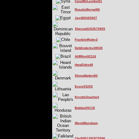
CoralMcLendon51
RosalieBernal86
Jay485492607
Sheena62S3673905
FranklinRigby3
DebEnderby28545
AURKen92116
HwaEldred9
ShonaBatten83
Essie53255
KrystleGearhart
Bobbie05C18
WendiBurnham
Chu50P1392875596