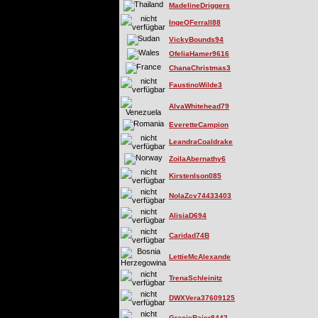
MadelineDriggers
IngeOFerrall88
VickyBounds94
OfeliaHamer9616
ChanaChristmas3
FaustinoWilde3
AlvaWhitehead79
EveretteCampion
LeandraCoaldrake
ZoilaAbernathy6
KirstenIson085
NolaZcv74433403
AlisiaD694
Caridad74B
LettieMcAlexande
TrenaSchleinitz
DWXVera37609125
GracieBaier8442