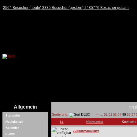
2564 Besucher (heute) 3835 Besucher (gestern) 2485776 Besucher gesamt
Allgemein
reg
Sortierung:
«
‹
...
51
52
53
54
55
56
57
Startseite
Neuigkeiten
L:
Nickname:
Kontakt:
Kalender
JudsonMacGillivr
Suche