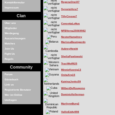
RegenaOneill7
Kontaktformular
Impressum
SyreetaVera7
Clan
TillyCrespo7
Über uns
ConcettaLoftus
Mitglieder
NFBVerna25069982
Werdegang
NestorHumphrey
Auszeichnungen
MarissaBaumgardn
Matches
Join Us
AubreyHewitt
Fight Us
SheliaPawlowski
Regeln
TraciWolf925
Community
MinnieKoenig13
Forum
OnitaXrq15
Gästebuch
KatrinaJenks59
Link us
WilbertDeRougemo
Registrierte Benutzer
DominicKellerman
Wer ist Online
Umfragen
MarilynnBurg2
VallieEddy898