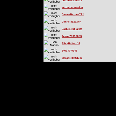
VeronicaLovekin
DawnaHercus772
DaniellaLoader
BartLister56259
Jesus76339093
RileyHalford32
Evie37W648
MargaretteGlyde