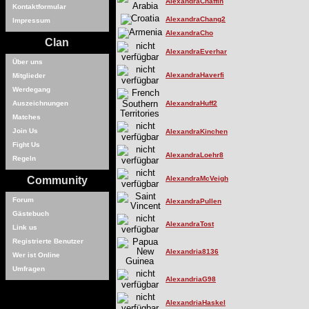
AlexandraChaffin
Kontaktformular
AlexandraChang2
Impressum
AlexandraCho
Clan
AlexandraEverhar
Über uns
AlexandraHaverfi
Mitglieder
Werdegang
Auszeichnungen
AlexandraHuff2
Matches
Join Us
AlexandraKinchen
Fight Us
AlexandraLoehr8
Regeln
Community
AlexandraMcVeigh
Forum
AlexandraPullen
Gästebuch
AlexandraTost
Link us
Registrierte Benutzer
Alexandria8136
Wer ist Online
Umfragen
AlexandriaG98
AlexandriaHaskel