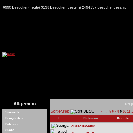
6990 Besucher (heute) 3138 Besucher (gestern) 2494137 Besucher gesamt
Allgemein
reg
Sortierung:
«
‹
...
5
6
7
8
9
10
11
1
Startseite
Neuigkeiten
L:
Nickname:
Kontakt:
Kalender
AlexandraCarter
Suche