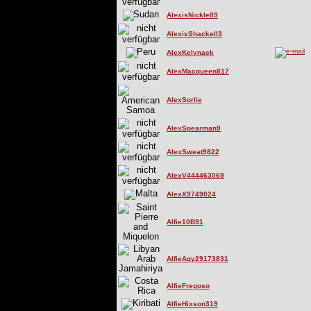
AlexisNickle89
AlexisShackell3
AlexKelynack
AlexMacqueen817
AlexSorlie
AlexSpearman9
AlexSweat9822
AlexV444463069
AlexX9749024
Alfie10B91
AlfieAqy29173831
AlfieFregoso
AlfieHixson319