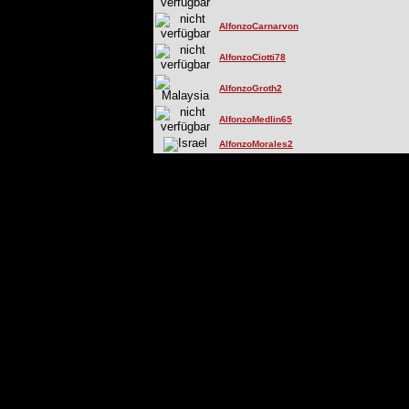
AlfonzoCarnarvon
AlfonzoCiotti78
AlfonzoGroth2
AlfonzoMedlin65
AlfonzoMorales2