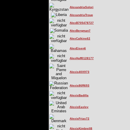
AlexandriaSolori
AlexandriaTroup
AlexB705478727
AlexBergman7
AlexCalkins62
AlexEisen6
AlexHuff0128177
Alexis40X973
Alexis86R693
AlexisBadilla
AlexisEasley
AlexisFrias72
AlexisKimbrell8