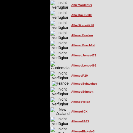
AlfieMcAllister
AlfieQueale30
AlfieSkene4276
AlfonsoBowker
AlfonsoBurchfiel
AlfonsoJones472
AlfonsoLongo492
AlfonsoP20
AlfonsoSchweitze
AlfonsoStinnett
AlfonsoVeiga
Alfonzo60X
Alfonzo8163
AlfonzoBlakely3