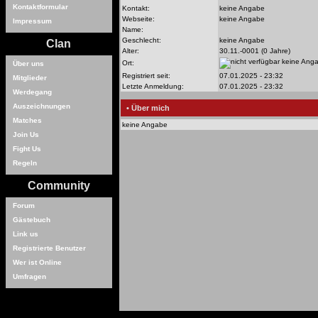
Kontaktformular
Kontakt:
keine Angabe
Webseite:
keine Angabe
Impressum
Name:
Geschlecht:
keine Angabe
Clan
Alter:
30.11.-0001 (0 Jahre)
keine Ang
Ort:
Über uns
Registriert seit:
07.01.2025 - 23:32
Mitglieder
Letzte Anmeldung:
07.01.2025 - 23:32
Werdegang
Auszeichnungen
• Über mich
Matches
keine Angabe
Join Us
Fight Us
Regeln
Community
Forum
Gästebuch
Link us
Registrierte Benutzer
Wer ist Online
Umfragen