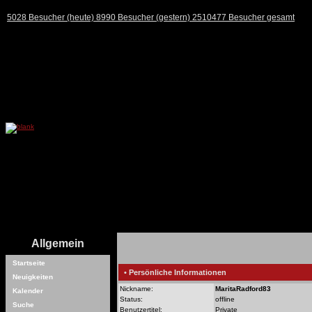
5028 Besucher (heute) 8990 Besucher (gestern) 2510477 Besucher gesamt
Allgemein
Startseite
• Persönliche Informationen
Neuigkeiten
Nickname:
MaritaRadford83
Kalender
Status:
offline
Suche
Benutzertitel:
Private