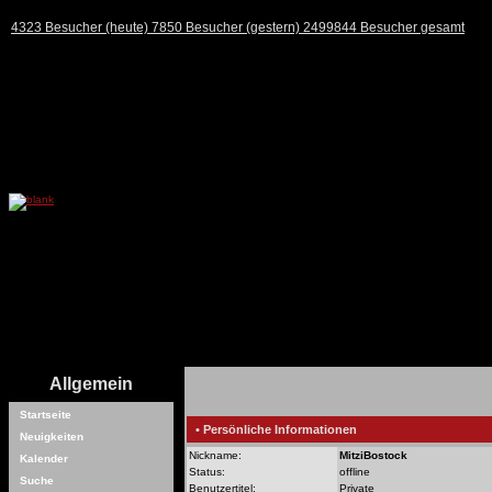
4323 Besucher (heute) 7850 Besucher (gestern) 2499844 Besucher gesamt
Allgemein
Startseite
• Persönliche Informationen
Neuigkeiten
Nickname:
MitziBostock
Kalender
Status:
offline
Suche
Benutzertitel:
Private