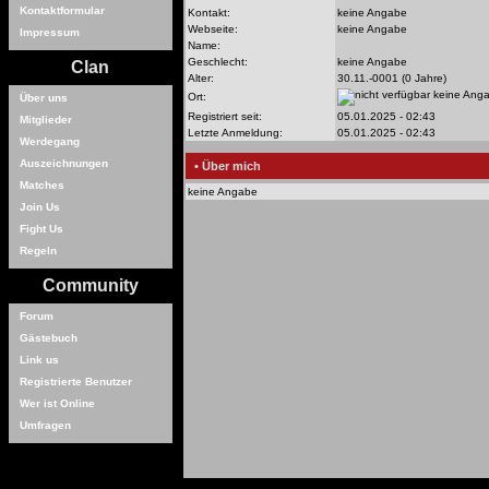
Kontaktformular
Kontakt:
keine Angabe
Webseite:
keine Angabe
Impressum
Name:
Geschlecht:
keine Angabe
Clan
Alter:
30.11.-0001 (0 Jahre)
keine Ang
Ort:
Über uns
Registriert seit:
05.01.2025 - 02:43
Mitglieder
Letzte Anmeldung:
05.01.2025 - 02:43
Werdegang
Auszeichnungen
• Über mich
Matches
keine Angabe
Join Us
Fight Us
Regeln
Community
Forum
Gästebuch
Link us
Registrierte Benutzer
Wer ist Online
Umfragen