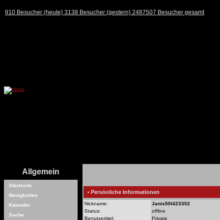
910 Besucher (heute) 3138 Besucher (gestern) 2487507 Besucher gesamt
Allgemein
Startseite
• Persönliche Informationen
Neuigkeiten
Nickname:
Janis50I423352
Kalender
Status:
offline
Suche
Benutzertitel:
Private