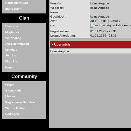
Kontaktformular
Kontakt:
keine Angabe
Webseite:
keine Angabe
Impressum
Name:
Geschlecht:
keine Angabe
Clan
Alter:
30.11.-0001 (0 Jahre)
keine Ang
Ort:
Über uns
Registriert seit:
01.01.2025 - 22:33
Mitglieder
Letzte Anmeldung:
01.01.2025 - 22:33
Werdegang
Auszeichnungen
• Über mich
Matches
keine Angabe
Join Us
Fight Us
Regeln
Community
Forum
Gästebuch
Link us
Registrierte Benutzer
Wer ist Online
Umfragen