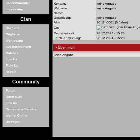
Kontaktformular
Kontakt:
keine Angabe
Webseite:
keine Angabe
Impressum
Name:
Geschlecht:
keine Angabe
Clan
Alter:
30.11.-0001 (0 Jahre)
keine Ang
Ort:
Über uns
Registriert seit:
28.12.2024 - 15:20
Mitglieder
Letzte Anmeldung:
28.12.2024 - 15:20
Werdegang
Auszeichnungen
• Über mich
Matches
keine Angabe
Join Us
Fight Us
Regeln
Community
Forum
Gästebuch
Link us
Registrierte Benutzer
Wer ist Online
Umfragen