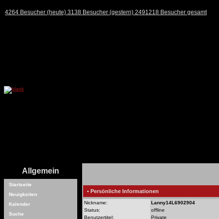
4264 Besucher (heute) 3138 Besucher (gestern) 2491218 Besucher gesamt
Allgemein
Startseite
• Persönliche Informationen
Neuigkeiten
Nickname:
Lanny14L6902904
Kalender
Status:
offline
Suche
Benutzertitel:
Private