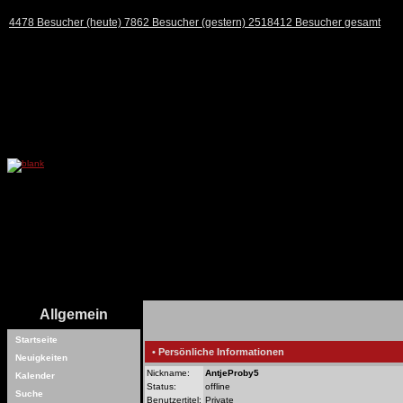
4478 Besucher (heute) 7862 Besucher (gestern) 2518412 Besucher gesamt
Allgemein
Startseite
• Persönliche Informationen
Neuigkeiten
Nickname:
AntjeProby5
Kalender
Status:
offline
Suche
Benutzertitel:
Private