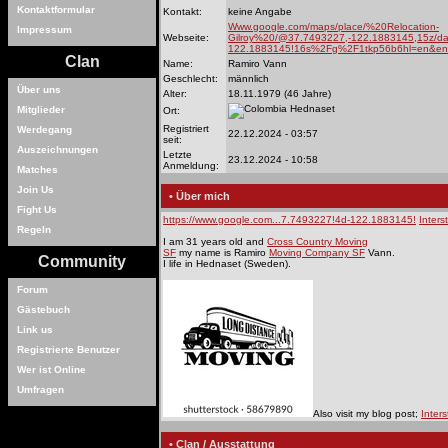
Kontaktformular
Kontakt:
keine Angabe
Www.google.com/maps/place/%20Relocation-
Impressum
Webseite:
Gilroy%20/@37.7493227,-122.1883145,15z/d
122.1883145!16s%2Fg%2F1tkp56b6hl=en&ent
Clan
Name:
Ramiro Vann
Geschlecht:
männlich
Über uns
Alter:
18.11.1979 (46 Jahre)
Hednaset
Mitglieder
Ort:
Registriert
Werdegang
22.12.2024 - 03:57
seit:
Auszeichnungen
Letzte
23.12.2024 - 10:58
Anmeldung:
Matches
Join Us
• Über mich
Fight Us
https://www.google.com...7.7493227!4d-122.1883145!
Inters
Regeln
I am 31 years old and
Cross Country Moving
SF
my name is Ramiro
Moving Company SF
Vann.
Community
I life in Hednaset (Sweden).
Forum
Gästebuch
Link us
Registrierte Benutzer
Wer ist Online
Umfragen
Also visit my blog post;
Inter
• Clan / Ausstattung