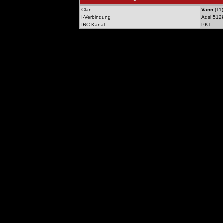
Clan
Vann
(11)
I-Verbindung
Adsl 512
IRC Kanal
PKT