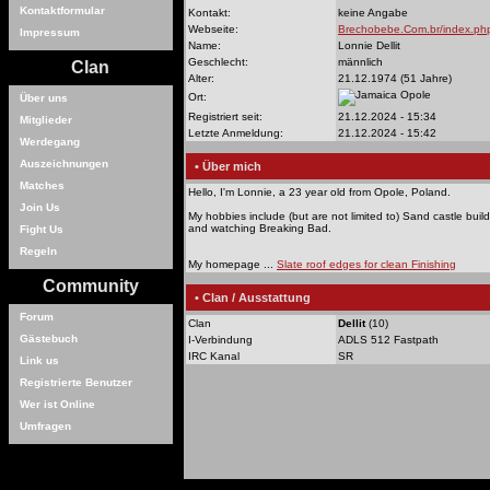
Kontaktformular
Kontakt:
keine Angabe
Webseite:
Brechobebe.Com.br/index.php
Impressum
Name:
Lonnie Dellit
Geschlecht:
männlich
Clan
Alter:
21.12.1974 (51 Jahre)
Opole
Ort:
Über uns
Registriert seit:
21.12.2024 - 15:34
Mitglieder
Letzte Anmeldung:
21.12.2024 - 15:42
Werdegang
Auszeichnungen
• Über mich
Matches
Hello, I'm Lonnie, a 23 year old from Opole, Poland.
Join Us
My hobbies include (but are not limited to) Sand castle build
and watching Breaking Bad.
Fight Us
Regeln
My homepage ...
Slate roof edges for clean Finishing
Community
• Clan / Ausstattung
Forum
Clan
Dellit
(10)
Gästebuch
I-Verbindung
ADLS 512 Fastpath
IRC Kanal
SR
Link us
Registrierte Benutzer
Wer ist Online
Umfragen