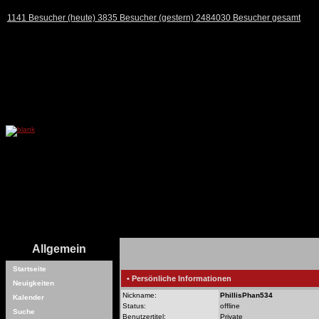
1141 Besucher (heute) 3835 Besucher (gestern) 2484030 Besucher gesamt
Allgemein
Startseite
• Persönliche Informationen
Neuigkeiten
Nickname:
PhillisPhan534
Kalender
Status:
offline
Suche
Benutzertitel:
Private