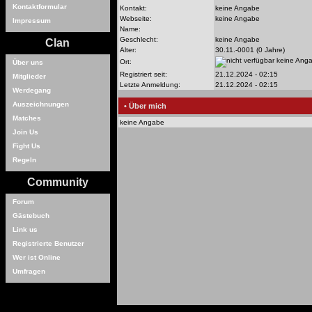
Kontaktformular
Kontakt:
keine Angabe
Webseite:
keine Angabe
Impressum
Name:
Geschlecht:
keine Angabe
Clan
Alter:
30.11.-0001 (0 Jahre)
keine Ang
Ort:
Über uns
Registriert seit:
21.12.2024 - 02:15
Mitglieder
Letzte Anmeldung:
21.12.2024 - 02:15
Werdegang
Auszeichnungen
• Über mich
Matches
keine Angabe
Join Us
Fight Us
Regeln
Community
Forum
Gästebuch
Link us
Registrierte Benutzer
Wer ist Online
Umfragen