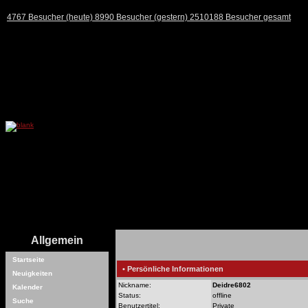
4767 Besucher (heute) 8990 Besucher (gestern) 2510188 Besucher gesamt
Allgemein
Startseite
• Persönliche Informationen
Neuigkeiten
Nickname:
Deidre6802
Kalender
Status:
offline
Suche
Benutzertitel:
Private