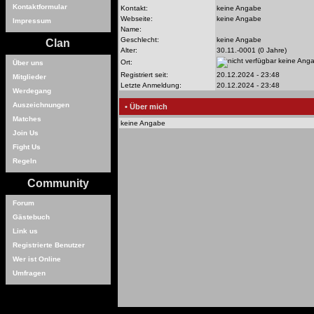
Kontaktformular
Kontakt:
keine Angabe
Webseite:
keine Angabe
Impressum
Name:
Geschlecht:
keine Angabe
Clan
Alter:
30.11.-0001 (0 Jahre)
keine Ang
Ort:
Über uns
Registriert seit:
20.12.2024 - 23:48
Mitglieder
Letzte Anmeldung:
20.12.2024 - 23:48
Werdegang
Auszeichnungen
• Über mich
Matches
keine Angabe
Join Us
Fight Us
Regeln
Community
Forum
Gästebuch
Link us
Registrierte Benutzer
Wer ist Online
Umfragen