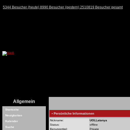
5344 Besucher (heute) 8990 Besucher (gestern) 2510819 Besucher gesamt
Allgemein
Startseite
• Persönliche Informationen
Neuigkeiten
Nickname:
UOLLatanya
Kalender
Status:
offline
Suche
Benutzertitel:
Private