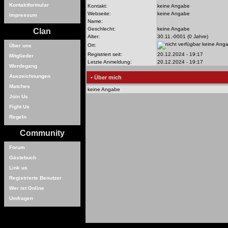
Kontaktformular
Kontakt:
keine Angabe
Webseite:
keine Angabe
Impressum
Name:
Geschlecht:
keine Angabe
Clan
Alter:
30.11.-0001 (0 Jahre)
keine Ang
Ort:
Über uns
Registriert seit:
20.12.2024 - 19:17
Mitglieder
Letzte Anmeldung:
20.12.2024 - 19:17
Werdegang
Auszeichnungen
• Über mich
Matches
keine Angabe
Join Us
Fight Us
Regeln
Community
Forum
Gästebuch
Link us
Registrierte Benutzer
Wer ist Online
Umfragen