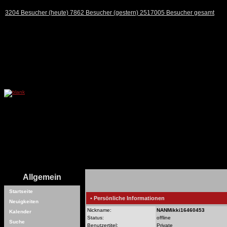
3204 Besucher (heute) 7862 Besucher (gestern) 2517005 Besucher gesamt
Allgemein
Startseite
• Persönliche Informationen
Neuigkeiten
Nickname:
NANMikki16460453
Kalender
Status:
offline
Suche
Benutzertitel:
Private