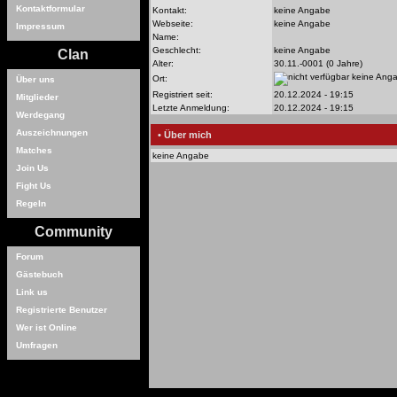
Kontaktformular
Kontakt:
keine Angabe
Webseite:
keine Angabe
Impressum
Name:
Geschlecht:
keine Angabe
Clan
Alter:
30.11.-0001 (0 Jahre)
keine Ang
Ort:
Über uns
Registriert seit:
20.12.2024 - 19:15
Mitglieder
Letzte Anmeldung:
20.12.2024 - 19:15
Werdegang
Auszeichnungen
• Über mich
Matches
keine Angabe
Join Us
Fight Us
Regeln
Community
Forum
Gästebuch
Link us
Registrierte Benutzer
Wer ist Online
Umfragen