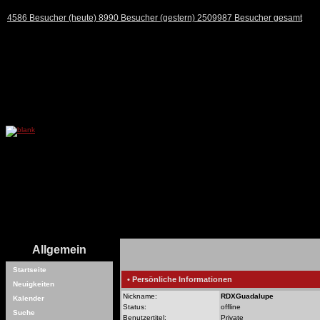
4586 Besucher (heute) 8990 Besucher (gestern) 2509987 Besucher gesamt
Allgemein
Startseite
• Persönliche Informationen
Neuigkeiten
Nickname:
RDXGuadalupe
Kalender
Status:
offline
Suche
Benutzertitel:
Private