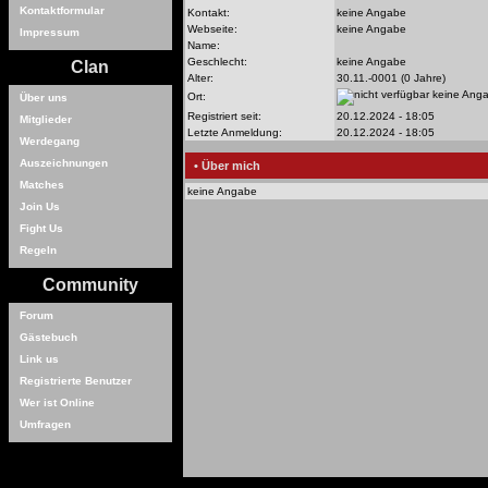
Kontaktformular
Kontakt:
keine Angabe
Webseite:
keine Angabe
Impressum
Name:
Geschlecht:
keine Angabe
Clan
Alter:
30.11.-0001 (0 Jahre)
keine Ang
Ort:
Über uns
Registriert seit:
20.12.2024 - 18:05
Mitglieder
Letzte Anmeldung:
20.12.2024 - 18:05
Werdegang
Auszeichnungen
• Über mich
Matches
keine Angabe
Join Us
Fight Us
Regeln
Community
Forum
Gästebuch
Link us
Registrierte Benutzer
Wer ist Online
Umfragen