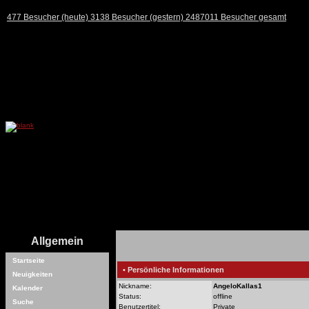
477 Besucher (heute) 3138 Besucher (gestern) 2487011 Besucher gesamt
Allgemein
Startseite
• Persönliche Informationen
Neuigkeiten
Nickname:
AngeloKallas1
Kalender
Status:
offline
Suche
Benutzertitel:
Private