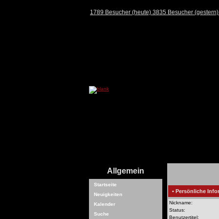
1789 Besucher (heute) 3835 Besucher (gestern
Allgemein
Startseite
• Persönliche Info
Neuigkeiten
Nickname:
Kalender
Status:
Suche
Benutzertitel: