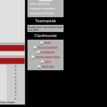
Jetzt registrieren
Passwort vergessen?
registrierte Benutzer
Teamspeak
Socket error: Connection timed
out [110]
Clanfreunde
0
0
0
0
0
0
0
0
0
0
Posts erhalten