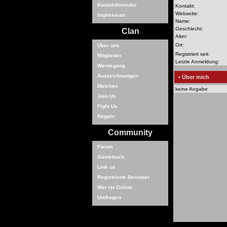
Kontaktformular
Kontakt:
Webseite:
Impressum
Name:
Geschlecht:
Clan
Alter:
Ort:
Über uns
Registriert seit:
Mitglieder
Letzte Anmeldung:
Werdegang
Auszeichnungen
• Über mich
Matches
keine Angabe
Join Us
Fight Us
Regeln
Community
Forum
Gästebuch
Link us
Registrierte Benutzer
Wer ist Online
Umfragen