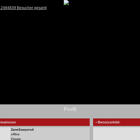
) 2484839 Besucher gesamt
Profil
rmationen
• Benutzerbild:
ZaneSawyers4
offline
Private