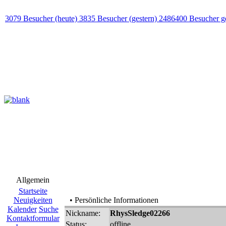
3079 Besucher (heute) 3835 Besucher (gestern) 2486400 Besucher g
Allgemein
Startseite
Neuigkeiten
• Persönliche Informationen
Kalender
Suche
Nickname:
RhysSledge02266
Kontaktformular
Status:
offline