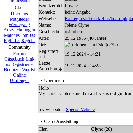
Impressum
Benutzertitel:
Private
Clan
Kontakt:
keine Angabe
Über uns
Webseite:
Kak.egimsoft.Co.kr/bbs/board.php
Mitglieder
Werdegang
Name:
Jolene Clyne
Auszeichnungen
Geschlecht:
männlich
Matches
Join Us
Alter:
25.12.1985 (40 Jahre)
Fight Us
Regeln
Ort:
Eskifjor?Ur
Community
Registriert
Forum
19.12.2024 - 14:21
seit:
Gästebuch
Link
Letzte
us
Registrierte
19.12.2024 - 14:28
Anmeldung:
Benutzer
Wer ist
Online
Umfragen
• Über mich
Hello!
My name is Jolene and I'm a 21 years old girl fro
my web site ::
Special Vehicle
• Clan / Ausstattung
Clan
Clyne
(28)