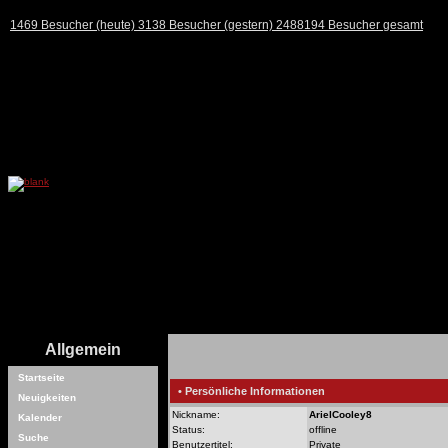
1469 Besucher (heute) 3138 Besucher (gestern) 2488194 Besucher gesamt
Allgemein
Startseite
• Persönliche Informationen
Neuigkeiten
Nickname:
ArielCooley8
Kalender
Status:
offline
Suche
Benutzertitel:
Private