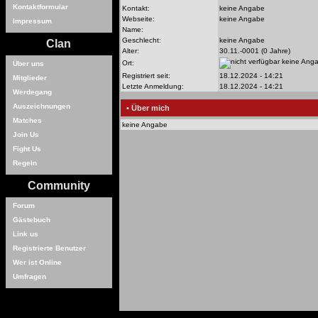
Kontaktformular
Kontakt:
keine Angabe
Webseite:
keine Angabe
Impressum
Name:
Geschlecht:
keine Angabe
Clan
Alter:
30.11.-0001 (0 Jahre)
keine Ang
Ort:
Über uns
Registriert seit:
18.12.2024 - 14:21
Mitglieder
Letzte Anmeldung:
18.12.2024 - 14:21
Werdegang
Auszeichnungen
• Über mich
Matches
keine Angabe
Join Us
Fight Us
Regeln
Community
Forum
Gästebuch
Link us
Registrierte Benutzer
Wer ist Online
Umfragen