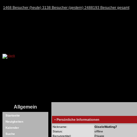
1468 Besucher (heute) 3138 Besucher (gestern) 2488193 Besucher gesamt
Allgemein
Startseite
• Persönliche Informationen
Neuigkeiten
Nickname:
GiseleWatling7
Kalender
Status:
offline
Suche
Benutzertitel:
Private