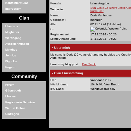
Kontaktformular
Kontakt:
keine Angabe
Sun-Clinic.Co.il/he/question/sa
Impressum
Webseite:
truck-use/
Name:
Doris Vanhoose
Clan
Geschlecht:
männlich
Alter:
02.12.1974 (51 Jahre)
Über uns
Weston Point
Ort:
Mitglieder
Registriert seit:
17.12.2024 - 06:20
Werdegang
Letzte Anmeldung:
17.12.2024 - 06:23
Auszeichnungen
• Über mich
Matches
My name is Doris (26 years old) and my hobbies are Creativ
Join Us
Auto racing.
Fight Us
Here is my blog post ...
Box Truck
Regeln
• Clan / Ausstattung
Community
Clan
Vanhoose
(19)
I-Verbindung
10mb MidtVest Bredb
Forum
IRC Kanal
WorldsMostDeadly
Gästebuch
Link us
Registrierte Benutzer
Wer ist Online
Umfragen