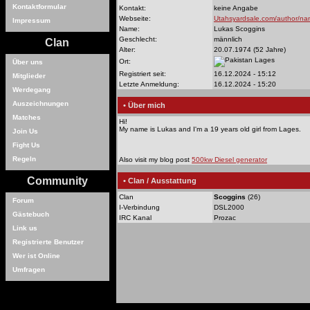
Kontaktformular
Kontakt:
keine Angabe
Webseite:
Utahsyardsale.com/author/na
Impressum
Name:
Lukas Scoggins
Geschlecht:
männlich
Clan
Alter:
20.07.1974 (52 Jahre)
Lages
Ort:
Über uns
Registriert seit:
16.12.2024 - 15:12
Mitglieder
Letzte Anmeldung:
16.12.2024 - 15:20
Werdegang
Auszeichnungen
• Über mich
Matches
Hi!
My name is Lukas and I'm a 19 years old girl from Lages.
Join Us
Fight Us
Regeln
Also visit my blog post
500kw Diesel generator
Community
• Clan / Ausstattung
Clan
Scoggins
(26)
Forum
I-Verbindung
DSL2000
Gästebuch
IRC Kanal
Prozac
Link us
Registrierte Benutzer
Wer ist Online
Umfragen