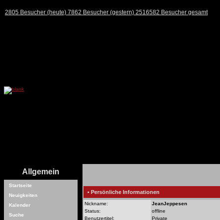
2805 Besucher (heute) 7862 Besucher (gestern) 2516582 Besucher gesamt
Allgemein
Startseite
• Persönliche Informationen
Neuigkeiten
Nickname:
JeanJeppesen
Kalender
Status:
offline
Suche
Benutzertitel:
Private