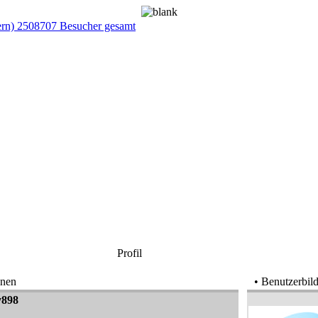
ern) 2508707 Besucher gesamt
Profil
onen
• Benutzerbild
y898