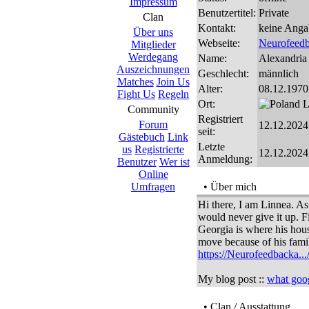
Impressum
Benutzertitel:
Private
Clan
Kontakt:
keine Anga
Über uns
Webseite:
Neurofeedb
Mitglieder
Werdegang
Name:
Alexandria
Auszeichnungen
Geschlecht:
männlich
Matches
Join Us
Alter:
08.12.1970 
Fight Us
Regeln
Ort:
L
Community
Registriert
Forum
12.12.2024
seit:
Gästebuch
Link
Letzte
us
Registrierte
12.12.2024
Anmeldung:
Benutzer
Wer ist
Online
Umfragen
• Über mich
Hi there, I am Linnea. As 
would never give it up. F
Georgia is where his hous
move because of his famil
https://Neurofeedbacka...
My blog post ::
what goog
• Clan / Ausstattung