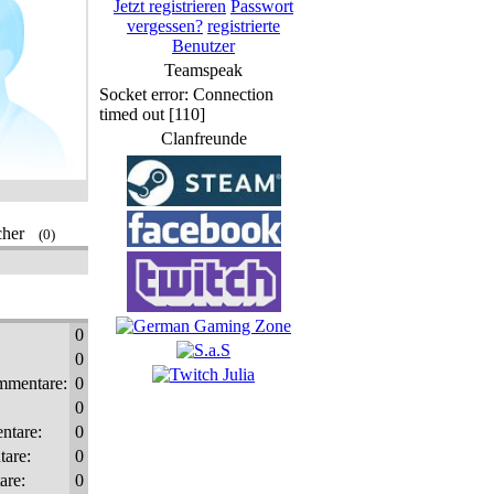
Jetzt registrieren
Passwort
vergessen?
registrierte
Benutzer
Teamspeak
Socket error: Connection
timed out [110]
Clanfreunde
cher
(0)
0
0
mmentare:
0
0
ntare:
0
are:
0
re:
0