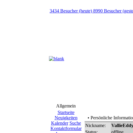
3434 Besucher (heute) 8990 Besucher (gest
Allgemein
Startseite
Neuigkeiten
• Persönliche Informati
Kalender
Suche
Nickname:
VallieEdd
Kontaktformular
Status:
offline