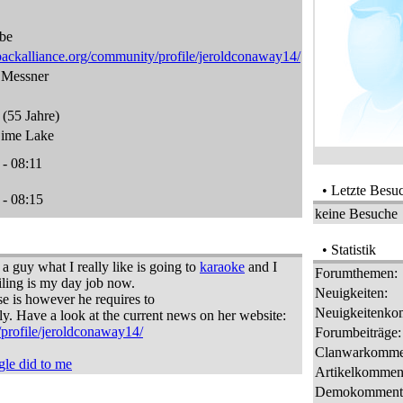
be
ackalliance.org/community/profile/jeroldconaway14/
 Messner
(55 Jahre)
ime Lake
 - 08:11
• Letzte Besu
 - 08:15
keine Besuche
• Statistik
a guy what I really like is going to
karaoke
and I
Forumthemen:
iling is my day job now.
Neuigkeiten:
e is however he requires to
Neuigkeitenko
y. Have a look at the current news on her website:
/profile/jeroldconaway14/
Forumbeiträge:
Clanwarkomme
le did to me
Artikelkomment
Demokommenta