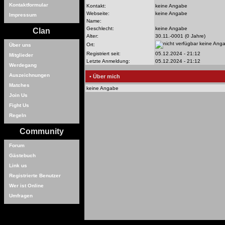
Kontaktformular
Kontakt:
keine Angabe
Webseite:
keine Angabe
Impressum
Name:
Geschlecht:
keine Angabe
Clan
Alter:
30.11.-0001 (0 Jahre)
keine Ang
Ort:
Über uns
Registriert seit:
05.12.2024 - 21:12
Mitglieder
Letzte Anmeldung:
05.12.2024 - 21:12
Werdegang
Auszeichnungen
• Über mich
Matches
keine Angabe
Join Us
Fight Us
Regeln
Community
Forum
Gästebuch
Link us
Registrierte Benutzer
Wer ist Online
Umfragen