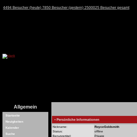
4494 Besucher (heute) 7850 Besucher (gestern) 2500025 Besucher gesamt
Allgemein
Startseite
• Persönliche Informationen
Neuigkeiten
Nickname:
RoyceGoldsmith
Kalender
Status:
offline
Suche
Benutzertitel:
Private