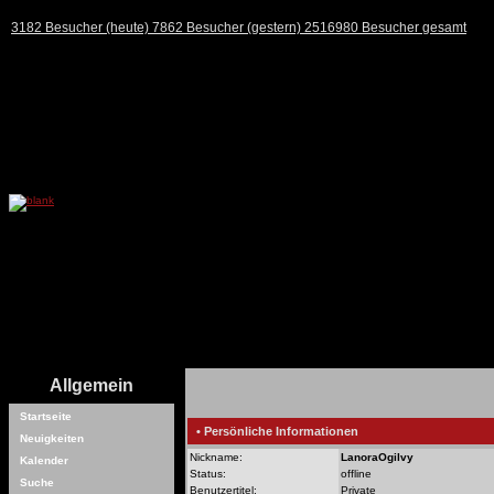
3182 Besucher (heute) 7862 Besucher (gestern) 2516980 Besucher gesamt
Allgemein
Startseite
• Persönliche Informationen
Neuigkeiten
Nickname:
LanoraOgilvy
Kalender
Status:
offline
Suche
Benutzertitel:
Private