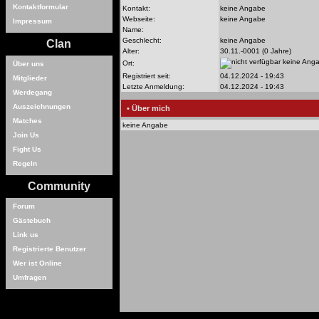
Kontaktformular
Kontakt:
keine Angabe
Webseite:
keine Angabe
Impressum
Name:
Geschlecht:
keine Angabe
Clan
Alter:
30.11.-0001 (0 Jahre)
keine Ang
Ort:
Über uns
Registriert seit:
04.12.2024 - 19:43
Mitglieder
Letzte Anmeldung:
04.12.2024 - 19:43
Werdegang
Auszeichnungen
• Über mich
Matches
keine Angabe
Join Us
Fight Us
Regeln
Community
Forum
Gästebuch
Link us
Registrierte Benutzer
Wer ist Online
Umfragen