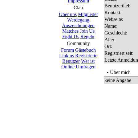
Impressum
Benutzertitel:
Clan
Kontakt:
Über uns
Mitglieder
Webseite:
Werdegang
Auszeichnungen
Name:
Matches
Join Us
Geschlecht:
Fight Us
Regeln
Alter:
Community
Ort:
Forum
Gästebuch
Registriert seit:
Link us
Registrierte
Letzte Anmeldun
Benutzer
Wer ist
Online
Umfragen
• Über mich
keine Angabe