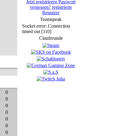
Jetzt registrieren
Passwort
vergessen?
registrierte
Benutzer
Teamspeak
Socket error: Connection
timed out [110]
Clanfreunde
0
0
0
0
0
0
0