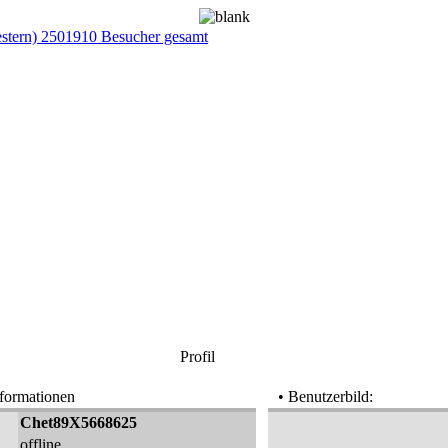
estern) 2501910 Besucher gesamt
Profil
nformationen
• Benutzerbild:
Chet89X5668625
offline