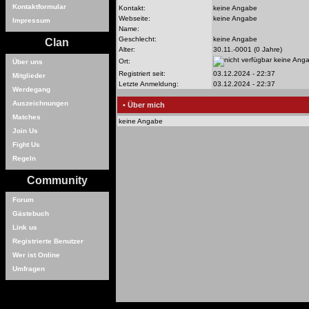
Kontaktformular
Kontakt:
keine Angabe
Webseite:
keine Angabe
Impressum
Name:
Geschlecht:
keine Angabe
Clan
Alter:
30.11.-0001 (0 Jahre)
keine Ang
Ort:
Über uns
Registriert seit:
03.12.2024 - 22:37
Mitglieder
Letzte Anmeldung:
03.12.2024 - 22:37
Werdegang
Auszeichnungen
• Über mich
Matches
keine Angabe
Join Us
Fight Us
Regeln
Community
Forum
Gästebuch
Link us
Registrierte Benutzer
Wer ist Online
Umfragen