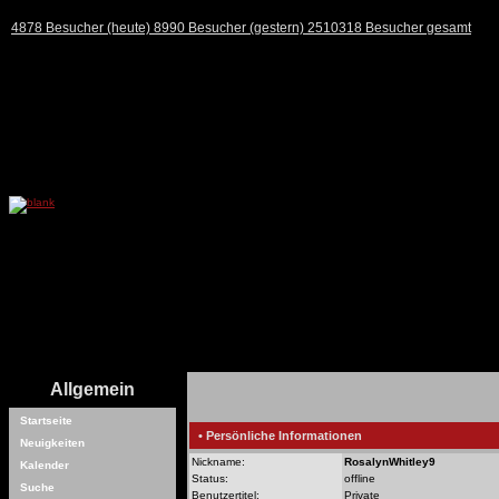
4878 Besucher (heute) 8990 Besucher (gestern) 2510318 Besucher gesamt
Allgemein
Startseite
• Persönliche Informationen
Neuigkeiten
Nickname:
RosalynWhitley9
Kalender
Status:
offline
Suche
Benutzertitel:
Private