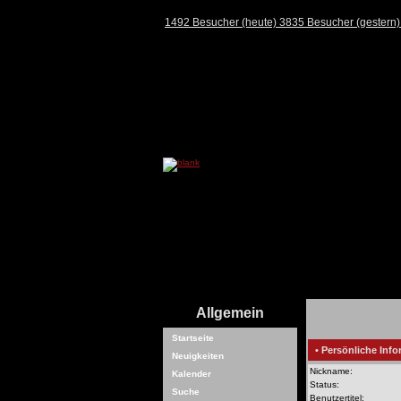
1492 Besucher (heute) 3835 Besucher (gestern
Allgemein
Startseite
• Persönliche Info
Neuigkeiten
Nickname:
Kalender
Status:
Suche
Benutzertitel: