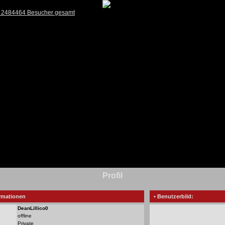
) 2484464 Besucher gesamt
Profil
rmationen
• Benutzerbild:
DeanLillico0
offline
Private