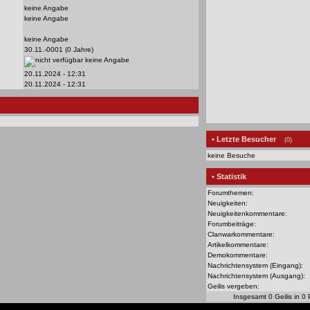
keine Angabe
keine Angabe
keine Angabe
30.11.-0001 (0 Jahre)
keine Angabe
20.11.2024 - 12:31
20.11.2024 - 12:31
• Letzte Besucher
(0)
keine Besuche
• Statistik
Forumthemen:
Neuigkeiten:
Neuigkeitenkommentare:
Forumbeiträge:
Clanwarkommentare:
Artikelkommentare:
Demokommentare:
Nachrichtensystem (Eingang):
Nachrichtensystem (Ausgang):
Geilis vergeben:
Insgesamt 0 Geilis in 0 