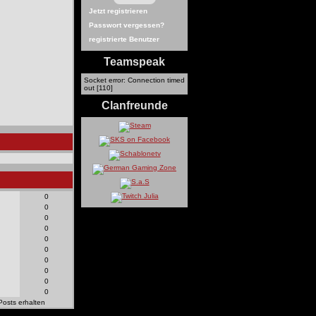
Jetzt registrieren
Passwort vergessen?
registrierte Benutzer
Teamspeak
Socket error: Connection timed
out [110]
Clanfreunde
0
0
0
0
0
0
0
0
0
0
Posts erhalten