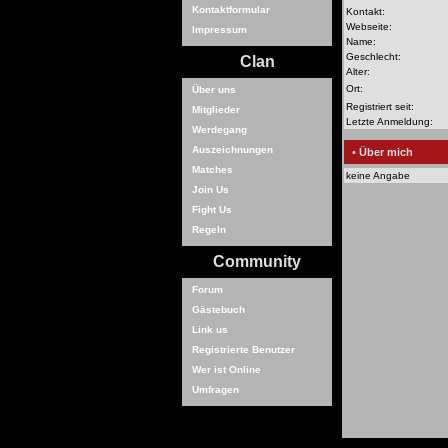
Kontaktformular
Kontakt:
Webseite:
Impressum
Name:
Geschlecht:
Clan
Alter:
Ort:
Über uns
Registriert seit:
Mitglieder
Letzte Anmeldung:
Werdegang
Auszeichnungen
• Über mich
Matches
keine Angabe
Join Us
Fight Us
Regeln
Community
Forum
Gästebuch
Link us
Registrierte Benutzer
Wer ist Online
Umfragen