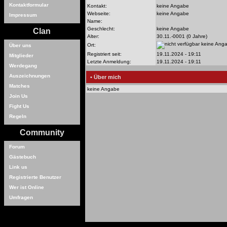
Kontaktformular
Kontakt:
keine Angabe
Webseite:
keine Angabe
Impressum
Name:
Geschlecht:
keine Angabe
Clan
Alter:
30.11.-0001 (0 Jahre)
keine Ang
Ort:
Über uns
Registriert seit:
19.11.2024 - 19:11
Mitglieder
Letzte Anmeldung:
19.11.2024 - 19:11
Werdegang
Auszeichnungen
• Über mich
Matches
keine Angabe
Join Us
Fight Us
Regeln
Community
Forum
Gästebuch
Link us
Registrierte Benutzer
Wer ist Online
Umfragen