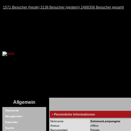
1571 Besucher (heute) 3138 Besucher (gestern) 2488306 Besucher gesamt
Allgemein
Startseite
• Persönliche Informationen
Neuigkeiten
Nickname:
SolomonLampungme
Kalender
Status:
offline
Suche
Benutzertitel:
Private