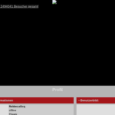
) 2494041 Besucher gesamt
Profil
rmationen
• Benutzerbild:
RebbecaGcq
offline
Private