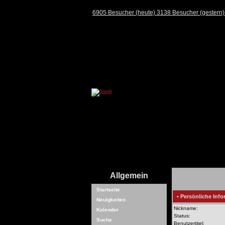
6905 Besucher (heute) 3138 Besucher (gestern
Allgemein
Startseite
• Persönliche Info
Neuigkeiten
Nickname:
Kalender
Status:
Suche
Benutzertitel: