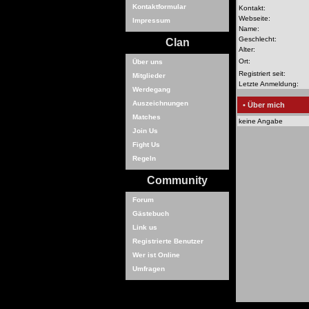
Kontaktformular
Kontakt:
Webseite:
Impressum
Name:
Geschlecht:
Clan
Alter:
Ort:
Über uns
Registriert seit:
Mitglieder
Letzte Anmeldung:
Werdegang
Auszeichnungen
• Über mich
Matches
keine Angabe
Join Us
Fight Us
Regeln
Community
Forum
Gästebuch
Link us
Registrierte Benutzer
Wer ist Online
Umfragen