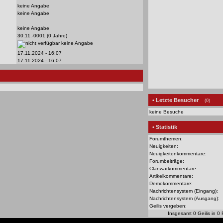
keine Angabe
keine Angabe
keine Angabe
30.11.-0001 (0 Jahre)
keine Angabe
17.11.2024 - 16:07
17.11.2024 - 16:07
• Letzte Besucher
(0)
keine Besuche
• Statistik
Forumthemen:
Neuigkeiten:
Neuigkeitenkommentare:
Forumbeiträge:
Clanwarkommentare:
Artikelkommentare:
Demokommentare:
Nachrichtensystem (Eingang):
Nachrichtensystem (Ausgang):
Geilis vergeben:
Insgesamt 0 Geilis in 0 