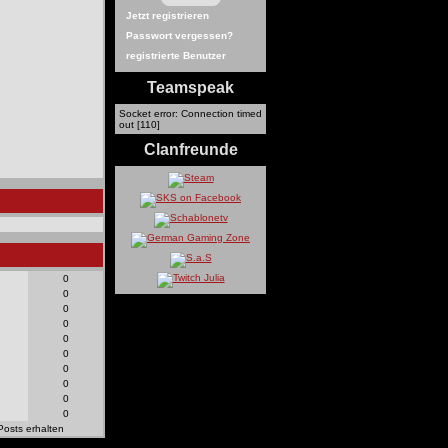
Jetzt registrieren
Passwort vergessen?
registrierte Benutzer
Teamspeak
Socket error: Connection timed
out [110]
Clanfreunde
0
0
0
0
0
0
0
0
0
0
Posts erhalten