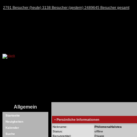
2791 Besucher (heute) 3138 Besucher (gestern) 2489645 Besucher gesamt
Allgemein
Startseite
• Persönliche Informationen
Neuigkeiten
Nickname:
PhilomenaHalstea
Kalender
Status:
offline
Suche
Benutzertitel:
Private