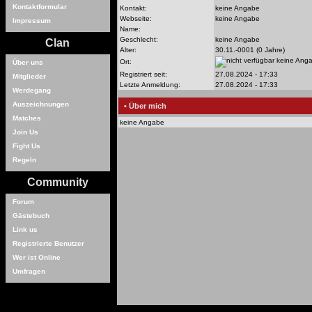
Kontaktformular
Kontakt:
keine Angabe
Webseite:
keine Angabe
Impressum
Name:
Geschlecht:
keine Angabe
Clan
Alter:
30.11.-0001 (0 Jahre)
keine Ang
Ort:
Über uns
Registriert seit:
27.08.2024 - 17:33
Mitglieder
Letzte Anmeldung:
27.08.2024 - 17:33
Werdegang
Auszeichnungen
• Über mich
Matches
keine Angabe
Join Us
Fight Us
Regeln
Community
Forum
Gästebuch
Link us
Registrierte Benutzer
Wer ist Online
Umfragen