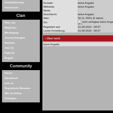
Kontaktformular
Kontakt:
keine Angabe
Webseite:
keine Angabe
Impressum
Name:
Geschlecht:
keine Angabe
Clan
Alter:
30.11.-0001 (0 Jahre)
keine Ang
Ort:
Über uns
Registriert seit:
21.08.2024 - 08:07
Mitglieder
Letzte Anmeldung:
21.08.2024 - 08:07
Werdegang
Auszeichnungen
• Über mich
Matches
keine Angabe
Join Us
Fight Us
Regeln
Community
Forum
Gästebuch
Link us
Registrierte Benutzer
Wer ist Online
Umfragen