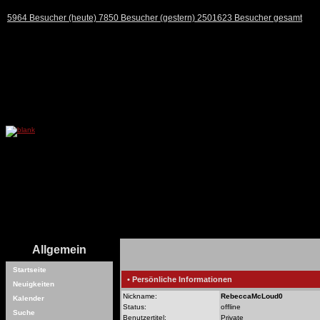
5964 Besucher (heute) 7850 Besucher (gestern) 2501623 Besucher gesamt
Allgemein
Startseite
• Persönliche Informationen
Neuigkeiten
Nickname:
RebeccaMcLoud0
Kalender
Status:
offline
Suche
Benutzertitel:
Private