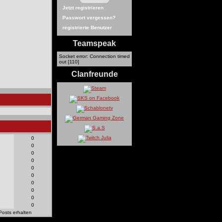
Jetzt registrieren
Passwort vergessen?
registrierte Benutzer
Teamspeak
Socket error: Connection timed
out [110]
Clanfreunde
0
0
0
0
0
0
0
0
0
0
Posts erhalten