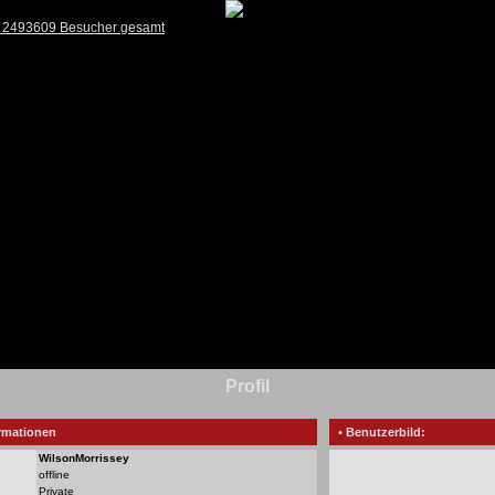
) 2493609 Besucher gesamt
Profil
rmationen
• Benutzerbild:
WilsonMorrissey
offline
Private