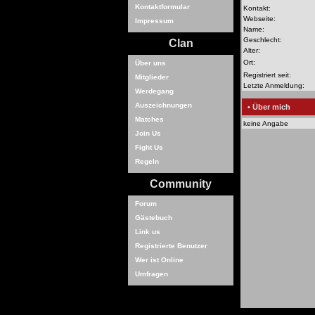
Kontaktformular
Kontakt:
Webseite:
Impressum
Name:
Geschlecht:
Clan
Alter:
Ort:
Über uns
Registriert seit:
Mitglieder
Letzte Anmeldung:
Werdegang
Auszeichnungen
• Über mich
Matches
keine Angabe
Join Us
Fight Us
Regeln
Community
Forum
Gästebuch
Link us
Registrierte Benutzer
Wer ist Online
Umfragen