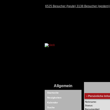
6525 Besucher (heute) 3138 Besucher (gestern
Allgemein
Startseite
• Persönliche Info
Neuigkeiten
Nickname:
Kalender
Status:
Suche
Benutzertitel: