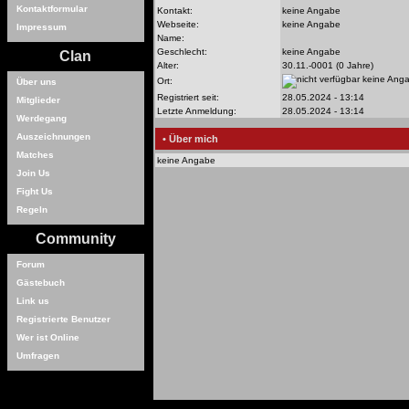
Kontaktformular
Kontakt:
keine Angabe
Webseite:
keine Angabe
Impressum
Name:
Geschlecht:
keine Angabe
Clan
Alter:
30.11.-0001 (0 Jahre)
keine Ang
Ort:
Über uns
Registriert seit:
28.05.2024 - 13:14
Mitglieder
Letzte Anmeldung:
28.05.2024 - 13:14
Werdegang
Auszeichnungen
• Über mich
Matches
keine Angabe
Join Us
Fight Us
Regeln
Community
Forum
Gästebuch
Link us
Registrierte Benutzer
Wer ist Online
Umfragen