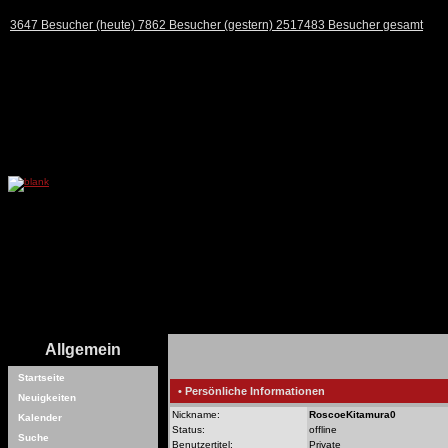
3647 Besucher (heute) 7862 Besucher (gestern) 2517483 Besucher gesamt
Allgemein
Startseite
• Persönliche Informationen
Neuigkeiten
Nickname:
RoscoeKitamura0
Kalender
Status:
offline
Suche
Benutzertitel:
Private