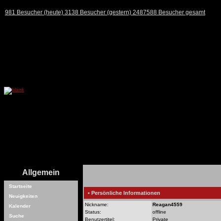
981 Besucher (heute) 3138 Besucher (gestern) 2487588 Besucher gesamt
Allgemein
Startseite
• Persönliche Informationen
Neuigkeiten
Nickname:
Reagan4559
Kalender
Status:
offline
Suche
Benutzertitel:
Private