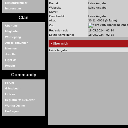
Kontaktformular
Kontakt:
keine Angabe
Webseite:
keine Angabe
Impressum
Name:
Geschlecht:
keine Angabe
Clan
Alter:
30.11.-0001 (0 Jahre)
keine Ang
Ort:
Über uns
Registriert seit:
18.05.2024 - 02:34
Mitglieder
Letzte Anmeldung:
18.05.2024 - 02:34
Werdegang
Auszeichnungen
• Über mich
Matches
keine Angabe
Join Us
Fight Us
Regeln
Community
Forum
Gästebuch
Link us
Registrierte Benutzer
Wer ist Online
Umfragen