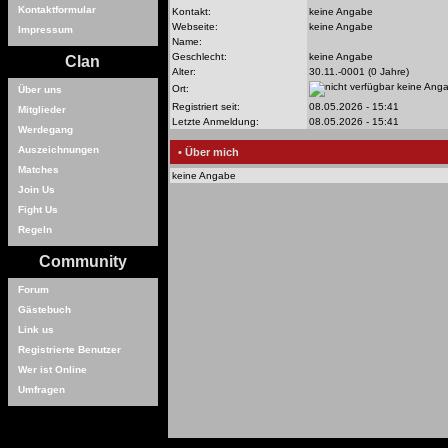
Kontaktformular
Kontakt:
keine Angabe
Webseite:
keine Angabe
Impressum
Name:
Geschlecht:
keine Angabe
Clan
Alter:
30.11.-0001 (0 Jahre)
keine Ang
Ort:
Über uns
Registriert seit:
08.05.2026 - 15:41
Mitglieder
Letzte Anmeldung:
08.05.2026 - 15:41
Werdegang
Auszeichnungen
• Über mich
Matches
keine Angabe
Join Us
Fight Us
Regeln
Community
Forum
Gästebuch
Link us
Registrierte Benutzer
Wer ist Online
Umfragen