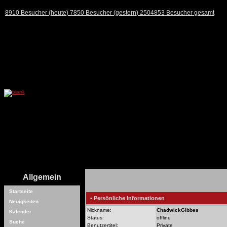
8910 Besucher (heute) 7850 Besucher (gestern) 2504853 Besucher gesamt
Allgemein
Startseite
• Persönliche Informationen
Neuigkeiten
Nickname:
ChadwickGibbes
Kalender
Status:
offline
Suche
Benutzertitel:
Private