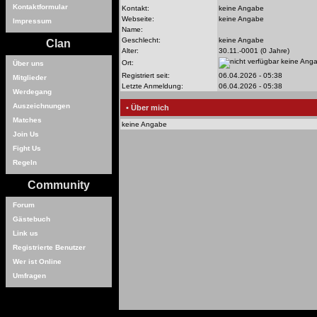
Kontaktformular
Kontakt:
keine Angabe
Webseite:
keine Angabe
Impressum
Name:
Geschlecht:
keine Angabe
Clan
Alter:
30.11.-0001 (0 Jahre)
keine Ang
Ort:
Über uns
Registriert seit:
06.04.2026 - 05:38
Mitglieder
Letzte Anmeldung:
06.04.2026 - 05:38
Werdegang
Auszeichnungen
• Über mich
Matches
keine Angabe
Join Us
Fight Us
Regeln
Community
Forum
Gästebuch
Link us
Registrierte Benutzer
Wer ist Online
Umfragen