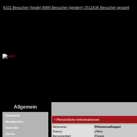
6101 Besucher (heute) 8990 Besucher (gestern) 2511636 Besucher gesamt
Allgemein
Startseite
• Persönliche Informationen
Neuigkeiten
Nickname:
PhilomenaKappel
Kalender
Status:
offline
Suche
Benutzertitel:
Private