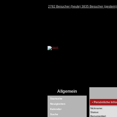
2782 Besucher (heute) 3835 Besucher (gestern
Allgemein
Startseite
• Persönliche Info
Neuigkeiten
Nickname:
Kalender
Status:
Suche
Benutzertitel: