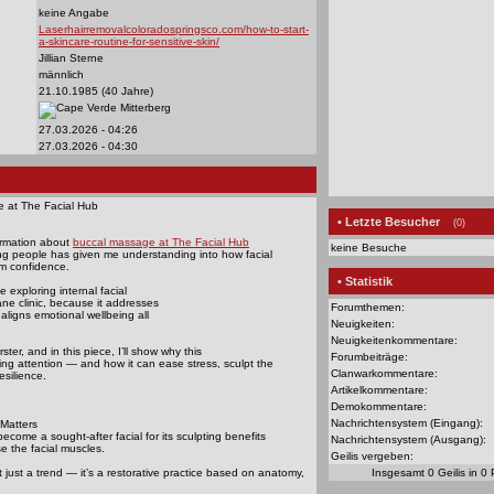
keine Angabe
Laserhairremovalcoloradospringsco.com/how-to-start-
a-skincare-routine-for-sensitive-skin/
Jillian Sterne
männlich
21.10.1985 (40 Jahre)
Mitterberg
27.03.2026 - 04:26
27.03.2026 - 04:30
 at The Facial Hub
• Letzte Besucher
(0)
ormation about
buccal massage at The Facial Hub
keine Besuche
g people has given me understanding into how facial
m confidence.
• Statistik
 exploring internal facial
ne clinic, because it addresses
Forumthemen:
 aligns emotional wellbeing all
Neuigkeiten:
Neuigkeitenkommentare:
ter, and in this piece, I’ll show why this
Forumbeiträge:
ing attention — and how it can ease stress, sculpt the
Clanwarkommentare:
esilience.
Artikelkommentare:
Demokommentare:
Nachrichtensystem (Eingang):
Matters
ome a sought-after facial for its sculpting benefits
Nachrichtensystem (Ausgang):
ase the facial muscles.
Geilis vergeben:
not just a trend — it’s a restorative practice based on anatomy,
Insgesamt 0 Geilis in 0 