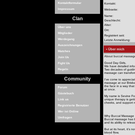
Kontaktformular
Kontakt:
Impressum
Webseite:
Name:
Clan
Geschlecht:
Alter:
Über uns
Ort:
Mitglieder
Registriert seit:
Werdegang
Letzte Anmeldung:
Auszeichnungen
• Über mich
Matches
About buccal massage
Join Us
Good Day Girls,
Fight Us
We have detailed inf
Regeln
Two decades of guidin
massage can transfor
Community
I’ve come to appreciate
massage at our Brisba
the face in a way that
Forum
at once.
Gästebuch
My name is Sevine Fors
Link us
unique therapy is gett
cheeks, and support r
Registrierte Benutzer
Wer ist Online
Why Buccal Massage 
Umfragen
Buccal massage has bec
and its ability to rele
But at its heart, it’s 
blood flow,