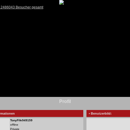
) 2486043 Besucher gesamt
Profil
rmationen
• Benutzerbild:
TonyFife949159
offline
Private