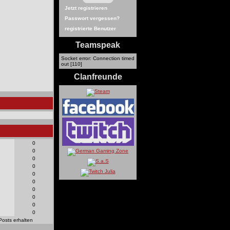
Jetzt registrieren
Passwort vergessen?
registrierte Benutzer
Teamspeak
Socket error: Connection timed
out [110]
Clanfreunde
0
0
0
0
0
0
0
0
0
0
Posts erhalten