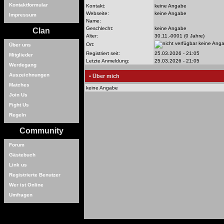
Kontaktformular
Kontakt:
keine Angabe
Webseite:
keine Angabe
Impressum
Name:
Geschlecht:
keine Angabe
Clan
Alter:
30.11.-0001 (0 Jahre)
keine Ang
Ort:
Über uns
Registriert seit:
25.03.2026 - 21:05
Mitglieder
Letzte Anmeldung:
25.03.2026 - 21:05
Werdegang
Auszeichnungen
• Über mich
Matches
keine Angabe
Join Us
Fight Us
Regeln
Community
Forum
Gästebuch
Link us
Registrierte Benutzer
Wer ist Online
Umfragen