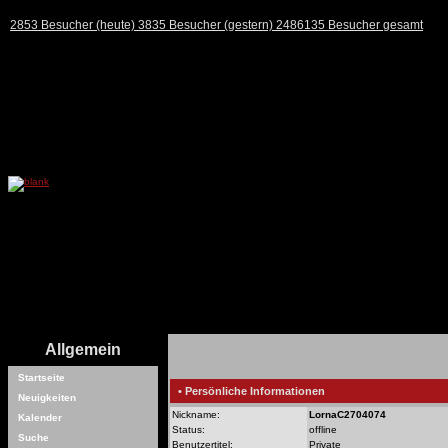
2853 Besucher (heute) 3835 Besucher (gestern) 2486135 Besucher gesamt
Allgemein
Startseite
• Persönliche Informationen
Neuigkeiten
Nickname:
LornaC2704074
Kalender
Status:
offline
Suche
Benutzertitel:
Private