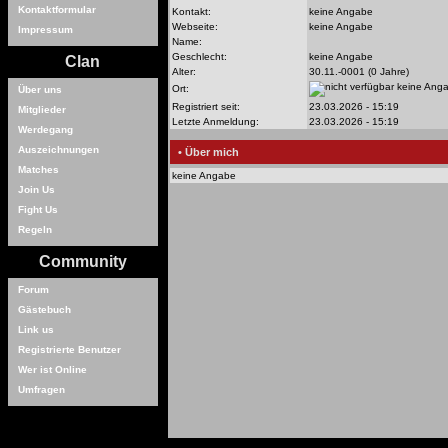
Kontaktformular
Kontakt:
keine Angabe
Webseite:
keine Angabe
Impressum
Name:
Geschlecht:
keine Angabe
Clan
Alter:
30.11.-0001 (0 Jahre)
keine Ang
Ort:
Über uns
Registriert seit:
23.03.2026 - 15:19
Mitglieder
Letzte Anmeldung:
23.03.2026 - 15:19
Werdegang
Auszeichnungen
• Über mich
Matches
keine Angabe
Join Us
Fight Us
Regeln
Community
Forum
Gästebuch
Link us
Registrierte Benutzer
Wer ist Online
Umfragen