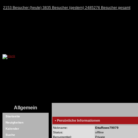
2153 Besucher (heute) 3835 Besucher (gestern) 2485276 Besucher gesamt
Allgemein
Startseite
• Persönliche Informationen
Neuigkeiten
Nickname:
EttaRowe79079
Kalender
Status:
offline
Suche
Benutzertitel:
Private