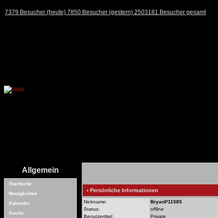
7379 Besucher (heute) 7850 Besucher (gestern) 2503181 Besucher gesamt
Allgemein
Startseite
• Persönliche Informationen
Neuigkeiten
Nickname:
BryanP11585
Kalender
Status:
offline
Suche
Benutzertitel:
Private