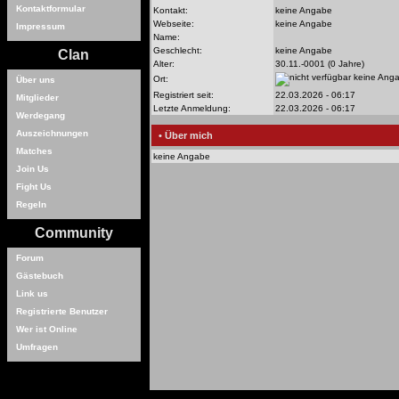
Kontaktformular
Kontakt:
keine Angabe
Webseite:
keine Angabe
Impressum
Name:
Geschlecht:
keine Angabe
Clan
Alter:
30.11.-0001 (0 Jahre)
keine Ang
Ort:
Über uns
Registriert seit:
22.03.2026 - 06:17
Mitglieder
Letzte Anmeldung:
22.03.2026 - 06:17
Werdegang
Auszeichnungen
• Über mich
Matches
keine Angabe
Join Us
Fight Us
Regeln
Community
Forum
Gästebuch
Link us
Registrierte Benutzer
Wer ist Online
Umfragen