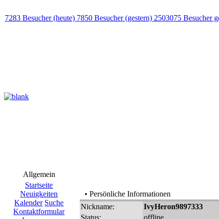
7283 Besucher (heute) 7850 Besucher (gestern) 2503075 Besucher g
Allgemein
Startseite
Neuigkeiten
• Persönliche Informationen
Kalender
Suche
Nickname:
IvyHeron9897333
Kontaktformular
Status:
offline