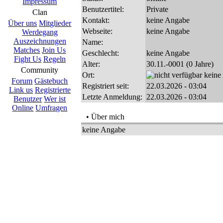
Impressum
Benutzertitel:
Private
Clan
Kontakt:
keine Angabe
Über uns
Mitglieder
Webseite:
keine Angabe
Werdegang
Auszeichnungen
Name:
Matches
Join Us
Geschlecht:
keine Angabe
Fight Us
Regeln
Alter:
30.11.-0001 (0 Jahre)
Community
Ort:
keine
Forum
Gästebuch
Registriert seit:
22.03.2026 - 03:04
Link us
Registrierte
Letzte Anmeldung:
22.03.2026 - 03:04
Benutzer
Wer ist
Online
Umfragen
• Über mich
keine Angabe