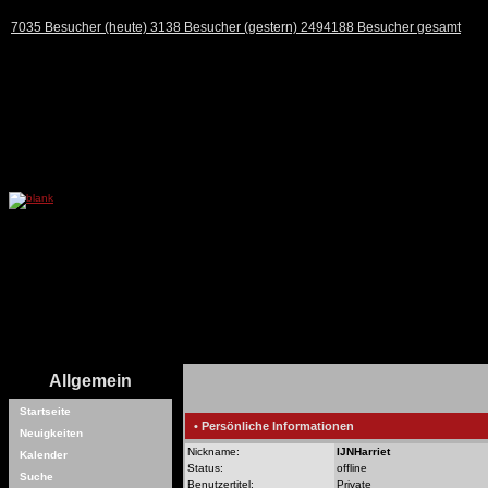
7035 Besucher (heute) 3138 Besucher (gestern) 2494188 Besucher gesamt
Allgemein
Startseite
• Persönliche Informationen
Neuigkeiten
Nickname:
IJNHarriet
Kalender
Status:
offline
Suche
Benutzertitel:
Private