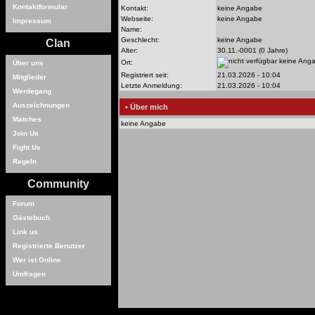
Kontaktformular
Kontakt:
keine Angabe
Webseite:
keine Angabe
Impressum
Name:
Geschlecht:
keine Angabe
Clan
Alter:
30.11.-0001 (0 Jahre)
keine Ang
Ort:
Über uns
Registriert seit:
21.03.2026 - 10:04
Mitglieder
Letzte Anmeldung:
21.03.2026 - 10:04
Werdegang
Auszeichnungen
• Über mich
Matches
keine Angabe
Join Us
Fight Us
Regeln
Community
Forum
Gästebuch
Link us
Registrierte Benutzer
Wer ist Online
Umfragen