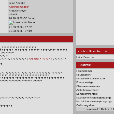
keine Angabe
Admiralx-mkl.top/
Angeles Meyer
männlich
20.10.1972 (53 Jahre)
Leslie Manor
21.03.2026 - 07:02
21.03.2026 - 07:19
?, ?????????? ????????????
?? ??????, ??? ?????, ??????? ? ????-???? ???????
• Letzte Besucher
(0)
? ??? ?????
???? ?
keine Besuche
??????, ?????????? ??
Admiral X ?????
? ??????? ?
??.
• Statistik
Forumthemen:
??? ?????????? ???? ??? ??????????? ???????,
Neuigkeiten:
????? ????????? ?? ???????? ??????.
? ? ??????? ???????????? ????????? ??????????
Neuigkeitenkommentare:
?????? ???????? ? ????? ??????.
Forumbeiträge:
Clanwarkommentare:
Artikelkommentare:
Demokommentare:
Nachrichtensystem (Eingang):
??????? ?? ?????? ????? ????
Nachrichtensystem (Ausgang):
Geilis vergeben:
??????? ?
Insgesamt 0 Geilis in 0 