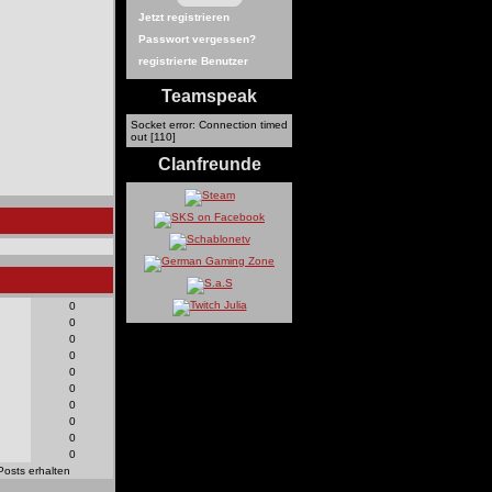
Jetzt registrieren
Passwort vergessen?
registrierte Benutzer
Teamspeak
Socket error: Connection timed
out [110]
Clanfreunde
0
0
0
0
0
0
0
0
0
0
Posts erhalten