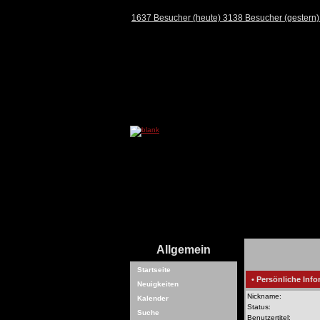
1637 Besucher (heute) 3138 Besucher (gestern
Allgemein
Startseite
• Persönliche Info
Neuigkeiten
Nickname:
Kalender
Status:
Suche
Benutzertitel: