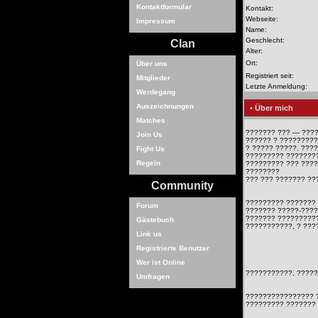
Kontaktformular
Kontakt:
Webseite:
Impressum
Name:
Geschlecht:
Clan
Alter:
Ort:
Über uns
Registriert seit:
Mitglieder
Letzte Anmeldung:
Werdegang
Auszeichnungen
• Über mich
Matches
??????? ??? — ???
Join Us
?????? ? ?????????
? ????? ?????. ???
Fight Us
????????? ???????
Regeln
????????? ??? ????
????????
??? ??? ??????? ??
Community
????????? ??????? 
Forum
??????? ?????-????
??????? ?????????
Gästebuch
???????????, ? ???
Link us
Registrierte Benutzer
Wer ist Online
???????????, ?????
Umfragen
???????????????? 
????????? ???????