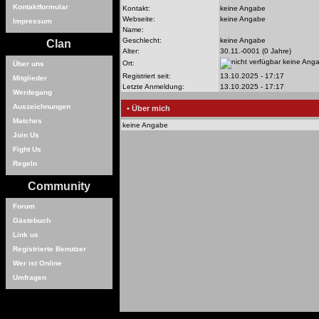
Kontaktformular
Kontakt:
keine Angabe
Webseite:
keine Angabe
Impressum
Name:
Geschlecht:
keine Angabe
Clan
Alter:
30.11.-0001 (0 Jahre)
keine Ang
Ort:
Über uns
Registriert seit:
13.10.2025 - 17:17
Mitglieder
Letzte Anmeldung:
13.10.2025 - 17:17
Werdegang
Auszeichnungen
• Über mich
Matches
keine Angabe
Join Us
Fight Us
Regeln
Community
Forum
Gästebuch
Link us
Registrierte Benutzer
Wer ist Online
Umfragen