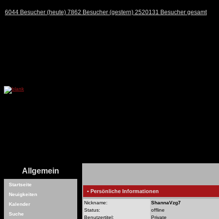
6044 Besucher (heute) 7862 Besucher (gestern) 2520131 Besucher gesamt
Allgemein
Startseite
• Persönliche Informationen
Neuigkeiten
Nickname:
ShannaVzg7
Kalender
Status:
offline
Suche
Benutzertitel:
Private